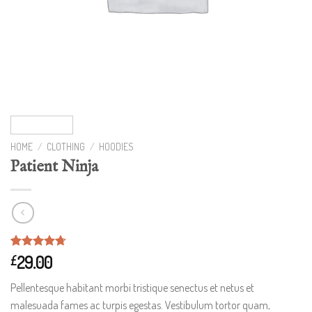
HOME
/
CLOTHING
/
HOODIES
Patient Ninja
Rated
3
29.00
4.67
£
out of 5
based on
Pellentesque habitant morbi tristique senectus et netus et
customer
ratings
malesuada fames ac turpis egestas. Vestibulum tortor quam,