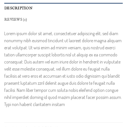
DESCRIPTION
REVIEWS (0)
Lorem ipsum dolor sit amet, consectetuer adipiscing elit, sed diam
nonummy nibh euismod tincidunt ut laoreet dolore magna aliquam
erat volutpat. Ut wisi enim ad minim veniam, quis nostrud exerci
tation ullamcorper suscipit lobortis nisl ut aliquip ex ea commodo
consequat. Duis autem vel eum iriure dolor in hendrerit in vulputate
velit esse molestie consequat, vel illum dolore eu feugiat nulla
facilisis at vero eros et accumsan et iusto odio dignissim qui blandit
praesent luptatum zzril delenit augue duis dolore te feugait nulla
facilisi. Nam liber tempor cum soluta nobis eleifend option congue
nihil imperdiet doming id quod mazim placerat facer possim assum.
Typi non habent claritatem insitam