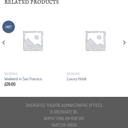
RELATED PRODUCTS
HOT
BOOKING
BOOKING
Weekend in San Fransico
Luxury Hotel
£
29.00
DIVERSIFIED THEATRE ADMINISTRATIVE OFFICES
8 GREENGATE RD,
NORTH YORK, ON M3B 3P2
(647) 201-6899