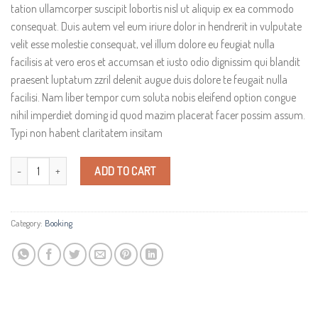
tation ullamcorper suscipit lobortis nisl ut aliquip ex ea commodo
consequat. Duis autem vel eum iriure dolor in hendrerit in vulputate
velit esse molestie consequat, vel illum dolore eu feugiat nulla
facilisis at vero eros et accumsan et iusto odio dignissim qui blandit
praesent luptatum zzril delenit augue duis dolore te feugait nulla
facilisi. Nam liber tempor cum soluta nobis eleifend option congue
nihil imperdiet doming id quod mazim placerat facer possim assum.
Typi non habent claritatem insitam
Weekend Wine Course quantity
ADD TO CART
Category:
Booking